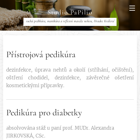
Studio PaPilio
suchá pedikúra, manikúra a reflexní masáže nohou, Hradec Králové
Přístrojová pedikúra
dezinfekce, úprava nehtů a okolí (stříhání, očištění),
oštření chodidel, dezinfekce, závěrečné ošetření
kosmetickými přípravky.
Pedikúra pro diabetky
absolvována stáž u paní prof. MUDr. Alexandra
JIRKOVSKÁ, CSc.